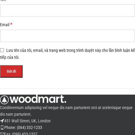
*
Email
Lưu tên của tôi, email, và trang web trong trình duyệt này cho lần bình luận kế
tiếp của tôi.
Condimentum adipiscing vel neque dis nam parturient orci at scelerisque neque
dis nam parturient.
451 Wall Street, UK, London
Phone: (064) 332-1233
Fax: (099) 453-1357