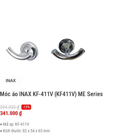
Móc áo INAX KF-411V (KF411V) ME Series
394.000
₫
-13%
341.000
₫
♦ Mã sp: KF-411V
♦ Kích thước: 82 x 54 x 65 mm