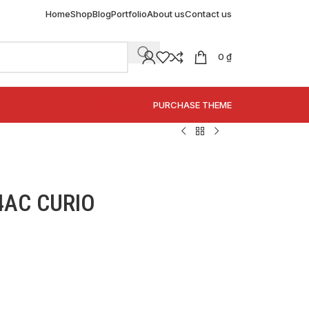
Home
Shop
Blog
Portfolio
About us
Contact us
0
₫
SPECIAL OFFER
PURCHASE THEME
4AC CURIO