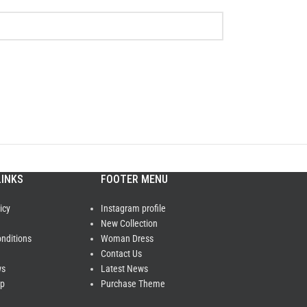
LINKS
FOOTER MENU
icy
Instagram profile
New Collection
nditions
Woman Dress
Contact Us
ws
Latest News
ap
Purchase Theme