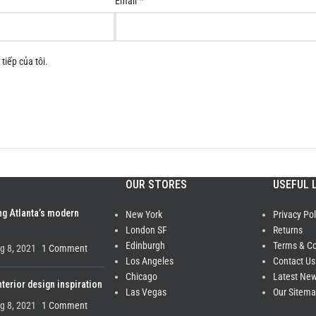
*
Email
tiếp của tôi.
OUR STORES
USEFUL 
ng Atlanta’s modern
New York
Privacy Pol
London SF
Returns
Edinburgh
Terms & Co
g 8, 2021
1 Comment
Los Angeles
Contact Us
Chicago
Latest Ne
nterior design inspiration
Las Vegas
Our Sitem
g 8, 2021
1 Comment