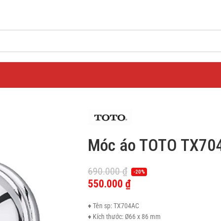
Móc áo TOTO TX70
690.000
₫
-20%
550.000
₫
♦ Tên sp: TX704AC
♦ Kích thước: Ø66 x 86 mm