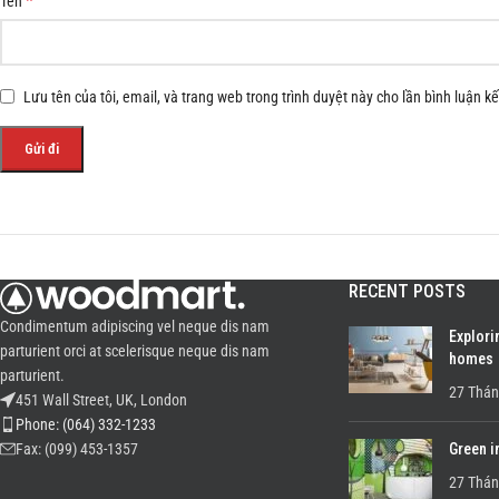
*
Tên
Lưu tên của tôi, email, và trang web trong trình duyệt này cho lần bình luận kế 
RECENT POSTS
Condimentum adipiscing vel neque dis nam
Explori
parturient orci at scelerisque neque dis nam
homes
parturient.
27 Thán
451 Wall Street, UK, London
Phone: (064) 332-1233
Green i
Fax: (099) 453-1357
27 Thán