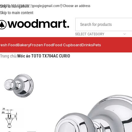
(+035) 527-1710-70
google@gmail.com
Choose an address
Skip to navigation
Skip to main content
SELECT CATEGORY
resh Food
Bakery
Frozen Food
Food Cupboard
Drinks
Pets
Trang chủ
/
Móc áo TOTO TX704AC CURIO