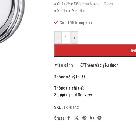
♦ Chất liệu: Đồng mạ Niken – Crom
♦ Xuất xứ: Việt Nam
Còn 100 trong kho
SHOP LAYOUTS
-
+
Filters area
Thê
AJAX Shop
HOT
Hidden sidebar
so sánh
Thêm vào yêu thích
No page heading
Thông số kỹ thuật
Small categories menu
Thông tin chi tiết
Products list view
Shipping and Delivery
With background
SKU:
TX704AC
Category description
Share:
Header overlap
Infinit scrolling