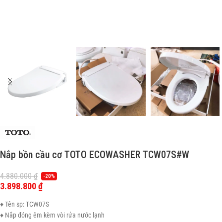
Nắp bồn cầu cơ TOTO ECOWASHER TCW07S#W
4.880.000
₫
-20%
3.898.800
₫
♦ Tên sp: TCW07S
♦ Nắp đóng êm kèm vòi rửa nước lạnh