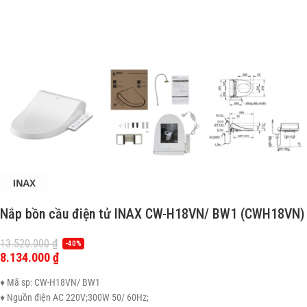
Nắp bồn cầu điện tử INAX CW-H18VN/ BW1 (CWH18VN)
13.520.000
₫
-40%
8.134.000
₫
♦ Mã sp: CW-H18VN/ BW1
♦ Nguồn điện AC 220V;300W 50/ 60Hz;