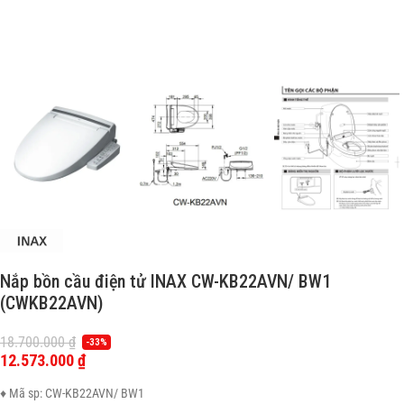
Nắp bồn cầu điện tử INAX CW-KB22AVN/ BW1
(CWKB22AVN)
18.700.000
₫
-33%
12.573.000
₫
♦ Mã sp: CW-KB22AVN/ BW1