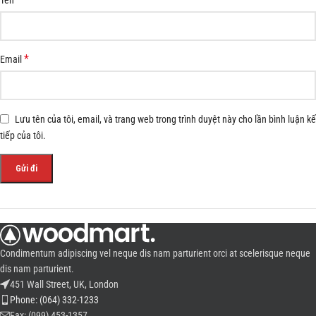
*
Email
Lưu tên của tôi, email, và trang web trong trình duyệt này cho lần bình luận kế
tiếp của tôi.
Condimentum adipiscing vel neque dis nam parturient orci at scelerisque neque
dis nam parturient.
451 Wall Street, UK, London
Phone: (064) 332-1233
Fax: (099) 453-1357