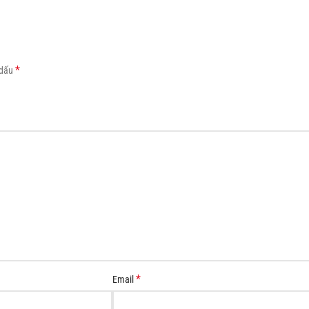
Load more button
*
 dấu
*
Email