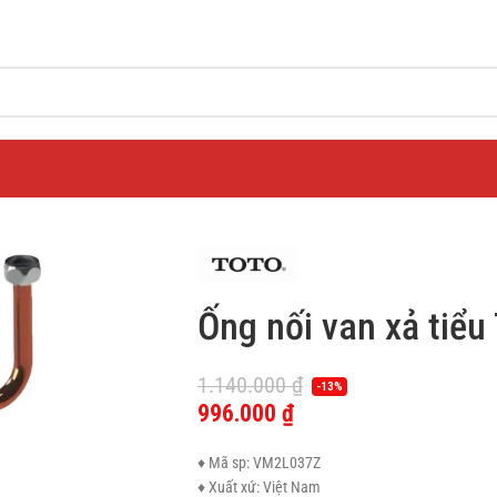
Ống nối van xả ti
1.140.000
₫
-13%
996.000
₫
♦ Mã sp: VM2L037Z
♦ Xuất xứ: Việt Nam