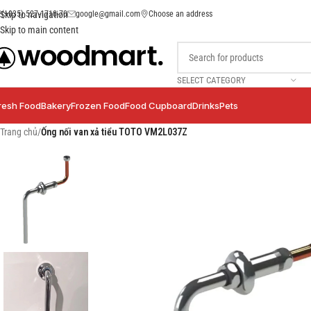
(+035) 527-1710-70
google@gmail.com
Choose an address
Skip to navigation
Skip to main content
SELECT CATEGORY
resh Food
Bakery
Frozen Food
Food Cupboard
Drinks
Pets
Trang chủ
/
Ống nối van xả tiểu TOTO VM2L037Z