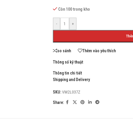
Còn 100 trong kho
-
+
SHOP LAYOUTS
Thê
Filters area
so sánh
Thêm vào yêu thích
AJAX Shop
HOT
Hidden sidebar
Thông số kỹ thuật
No page heading
Thông tin chi tiết
Shipping and Delivery
Small categories menu
Products list view
SKU:
VM2L037Z
With background
Share:
Category description
Header overlap
Infinit scrolling