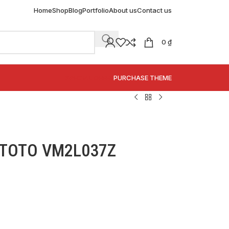
Home
Shop
Blog
Portfolio
About us
Contact us
0
₫
SPECIAL OFFER
PURCHASE THEME
ểu TOTO VM2L037Z