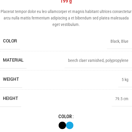
199
₫
Placerat tempor dolor eu leo ullamcorper et magnis habitant ultrices consectetur
arcu nulla mattis fermentum adipiscing a et bibendum sed platea malesuada
eget vestibulum.
COLOR
Black
,
Blue
MATERIAL
beech claer varnished, polypropylene
WEIGHT
5 kg
HEIGHT
79.5 cm
COLOR