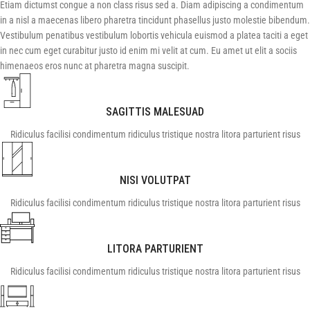
Etiam dictumst congue a non class risus sed a. Diam adipiscing a condimentum
in a nisl a maecenas libero pharetra tincidunt phasellus justo molestie bibendum.
Vestibulum penatibus vestibulum lobortis vehicula euismod a platea taciti a eget
in nec cum eget curabitur justo id enim mi velit at cum. Eu amet ut elit a sociis
himenaeos eros nunc at pharetra magna suscipit.
SAGITTIS MALESUAD
Ridiculus facilisi condimentum ridiculus tristique nostra litora parturient risus
NISI VOLUTPAT
Ridiculus facilisi condimentum ridiculus tristique nostra litora parturient risus
LITORA PARTURIENT
Ridiculus facilisi condimentum ridiculus tristique nostra litora parturient risus