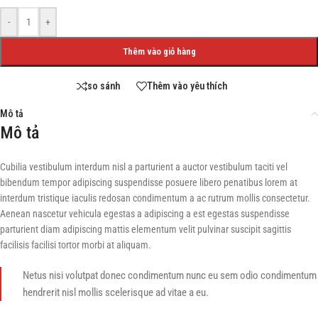
-
+
Thêm vào giỏ hàng
so sánh
Thêm vào yêu thích
Mô tả
Mô tả
Cubilia vestibulum interdum nisl a parturient a auctor vestibulum taciti vel
bibendum tempor adipiscing suspendisse posuere libero penatibus lorem at
interdum tristique iaculis redosan condimentum a ac rutrum mollis consectetur.
Aenean nascetur vehicula egestas a adipiscing a est egestas suspendisse
parturient diam adipiscing mattis elementum velit pulvinar suscipit sagittis
facilisis facilisi tortor morbi at aliquam.
Netus nisi volutpat donec condimentum nunc eu sem odio condimentum
hendrerit nisl mollis scelerisque ad vitae a eu.