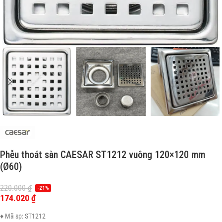
Phễu thoát sàn CAESAR ST1212 vuông 120×120 mm
(Ø60)
220.000
₫
-21%
174.020
₫
♦ Mã sp: ST1212