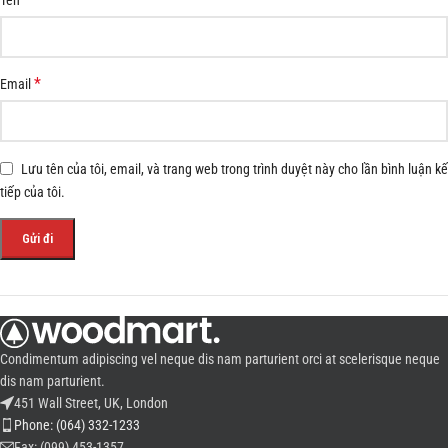
*
Email
Lưu tên của tôi, email, và trang web trong trình duyệt này cho lần bình luận kế
tiếp của tôi.
Condimentum adipiscing vel neque dis nam parturient orci at scelerisque neque
dis nam parturient.
451 Wall Street, UK, London
Phone: (064) 332-1233
Fax: (099) 453-1357