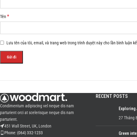
*
Tên
Lưu tên của tôi, email, và trang web trong trình duyệt này cho lần bình luận kế 
RECENT POSTS
Condimentum adipiscing vel neque dis nam
Exploring
parturient orci at scelerisque neque dis nam
27 Tháng 8
parturient.
451 Wall Street, UK, London
Phone: (064) 332-1233
Green inte