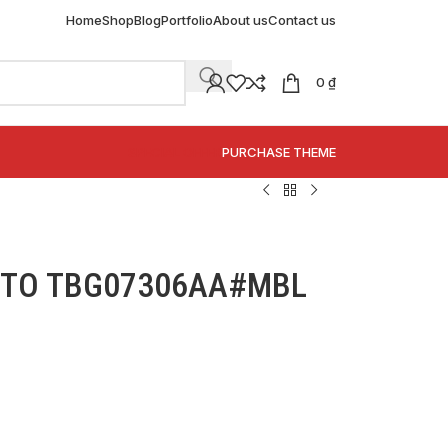
Home
Shop
Blog
Portfolio
About us
Contact us
0
₫
SPECIAL OFFER
PURCHASE THEME
TOTO TBG07306AA#MBL