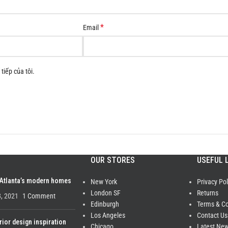
*
Email
tiếp của tôi.
OUR STORES
USEFUL 
 Atlanta’s modern homes
New York
Privacy Pol
London SF
Returns
, 2021
1 Comment
Edinburgh
Terms & Co
Los Angeles
Contact Us
rior design inspiration
Chicago
Latest Ne