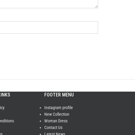
LINKS
FOOTER MENU
icy
Instagram profile
New Collection
nditions
Woman Dress
Contact Us
ws
Latest News