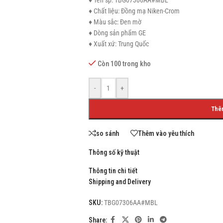
♦ Tên sp: TBG07306AA#MBL
♦ Chất liệu: Đồng mạ Niken-Crom
♦ Màu sắc: Đen mờ
♦ Dòng sản phẩm GE
♦ Xuất xứ: Trung Quốc
SHOP LAYOUTS
Còn 100 trong kho
Filters area
AJAX Shop
-
+
HOT
Hidden sidebar
Thê
No page heading
so sánh
Thêm vào yêu thích
Small categories menu
Thông số kỹ thuật
Products list view
With background
Thông tin chi tiết
Shipping and Delivery
Category description
SKU:
TBG07306AA#MBL
Header overlap
Share:
Infinit scrolling