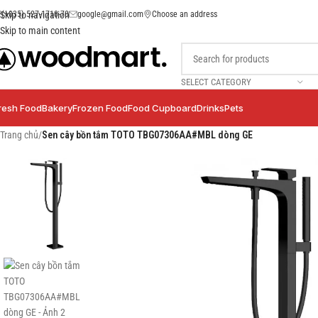
(+035) 527-1710-70
google@gmail.com
Choose an address
Skip to navigation
Skip to main content
SELECT CATEGORY
resh Food
Bakery
Frozen Food
Food Cupboard
Drinks
Pets
Trang chủ
/
Sen cây bồn tắm TOTO TBG07306AA#MBL dòng GE