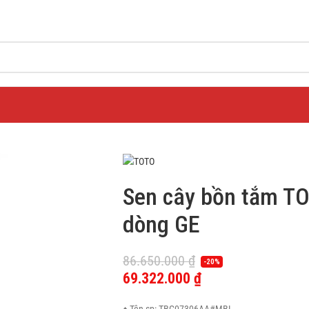
Sen cây bồn tắm 
dòng GE
86.650.000
₫
-20%
69.322.000
₫