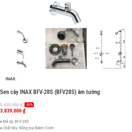
Sen cây INAX BFV-28S (BFV28S) âm tường
5.550.000
₫
-31%
3.839.000
₫
♦ Mã sp: BFV-28S
♦ Chất liệu: Đồng mạ Niken Crom