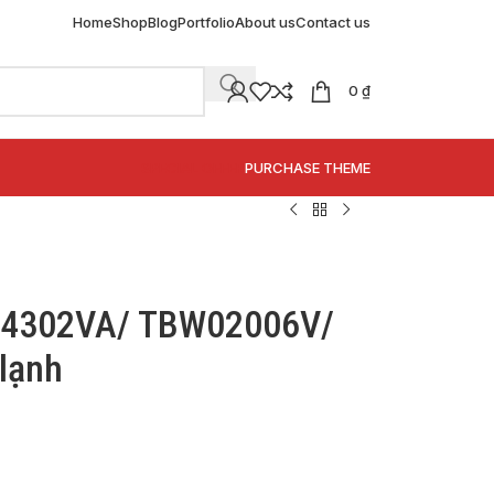
Home
Shop
Blog
Portfolio
About us
Contact us
0
₫
SPECIAL OFFER
PURCHASE THEME
04302VA/ TBW02006V/
lạnh