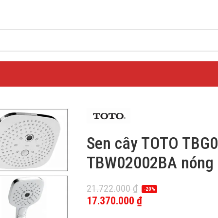
Sen cây TOTO TBG
TBW02002BA nóng 
21.722.000
₫
-20%
17.370.000
₫