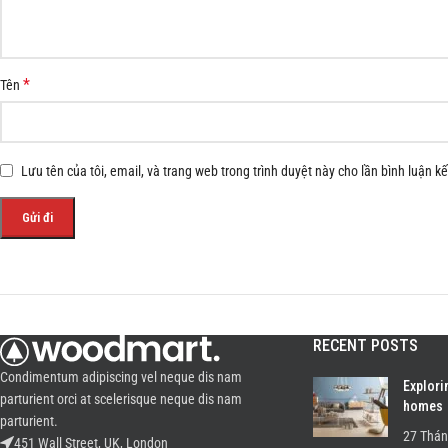
*
Tên
Lưu tên của tôi, email, và trang web trong trình duyệt này cho lần bình luận kế 
RECENT POSTS
Condimentum adipiscing vel neque dis nam
Explori
parturient orci at scelerisque neque dis nam
homes
parturient.
27 Thán
451 Wall Street, UK, London