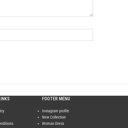
LINKS
FOOTER MENU
icy
Instagram profile
New Collection
nditions
Woman Dress