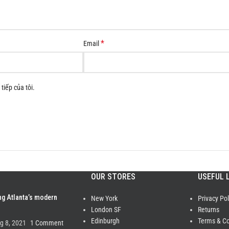
*
Email
tiếp của tôi.
OUR STORES
USEFUL 
ng Atlanta’s modern
New York
Privacy Pol
London SF
Returns
Edinburgh
Terms & Co
g 8, 2021
1 Comment