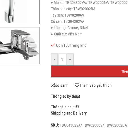
♦ Mã sp: TBG04302VA/ TBW02006V/ TBW0200
Thân sen cây: TBW02002BA
Tay sen: TBW02006V
Củ sen: TBG04302VA
♦ Lớp mạ: Crome, Nikel
SHOP LAYOUTS
♦ Xuất xứ: Việt Nam
Filters area
Còn 100 trong kho
AJAX Shop
HOT
Hidden sidebar
-
+
No page heading
Thê
Small categories menu
so sánh
Thêm vào yêu thích
Products list view
Thông số kỹ thuật
With background
Thông tin chi tiết
Category description
Shipping and Delivery
Header overlap
SKU:
TBG04302VA/ TBW02006V/ TBW02002BA
Infinit scrolling