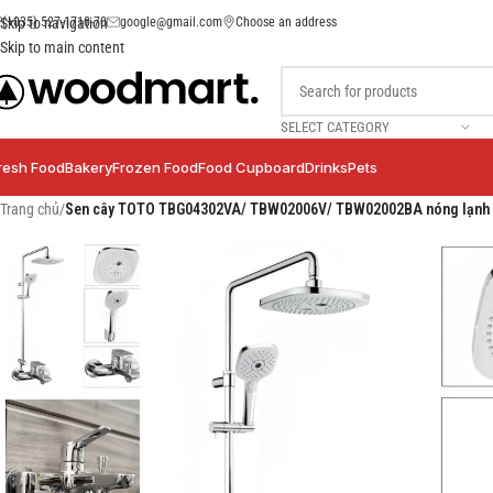
(+035) 527-1710-70
google@gmail.com
Choose an address
Skip to navigation
Skip to main content
SELECT CATEGORY
resh Food
Bakery
Frozen Food
Food Cupboard
Drinks
Pets
Trang chủ
/
Sen cây TOTO TBG04302VA/ TBW02006V/ TBW02002BA nóng lạnh