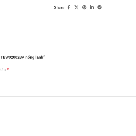
Share:
Load more button
/ TBW02002BA nóng lạnh”
*
 dấu