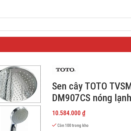
Sen cây TOTO TVS
DM907CS nóng lạn
10.584.000
₫
Còn 100 trong kho