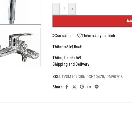
-
+
Thê
SHOP LAYOUTS
so sánh
Thêm vào yêu thích
Filters area
Thông số kỹ thuật
AJAX Shop
HOT
Thông tin chi tiết
Hidden sidebar
Shipping and Delivery
No page heading
SKU:
TVSM107CRR/ DGH104ZR/ DM907CS
Small categories menu
Share:
Products list view
With background
Category description
Header overlap
Infinit scrolling