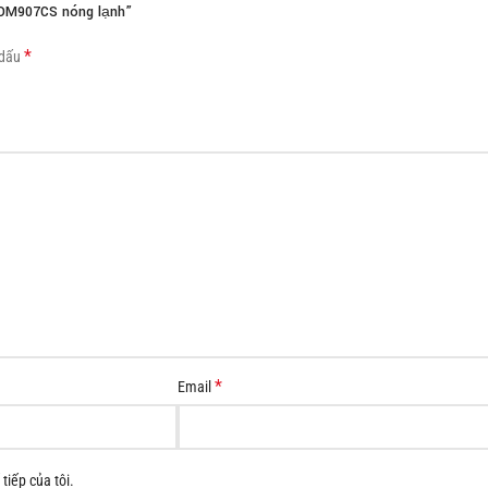
 DM907CS nóng lạnh”
Load more button
*
 dấu
*
Email
tiếp của tôi.