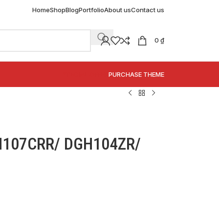
Home
Shop
Blog
Portfolio
About us
Contact us
0
₫
SPECIAL OFFER
PURCHASE THEME
M107CRR/ DGH104ZR/
h