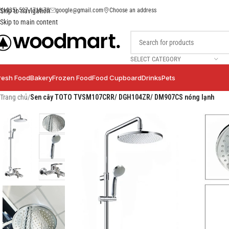
(+035) 527-1710-70
google@gmail.com
Choose an address
Skip to navigation
Skip to main content
SELECT CATEGORY
resh Food
Bakery
Frozen Food
Food Cupboard
Drinks
Pets
Trang chủ
/
Sen cây TOTO TVSM107CRR/ DGH104ZR/ DM907CS nóng lạnh