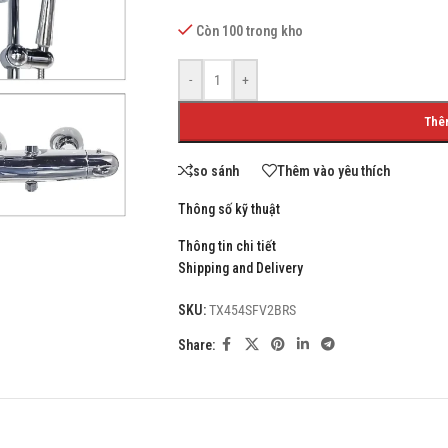
Còn 100 trong kho
-
+
SHOP LAYOUTS
Thê
Filters area
so sánh
Thêm vào yêu thích
AJAX Shop
HOT
Hidden sidebar
Thông số kỹ thuật
No page heading
Thông tin chi tiết
Shipping and Delivery
Small categories menu
Products list view
SKU:
TX454SFV2BRS
With background
Share:
Category description
Header overlap
Infinit scrolling