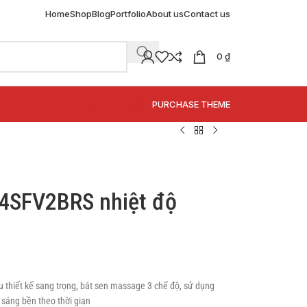
Home
Shop
Blog
Portfolio
About us
Contact us
0
₫
SPECIAL OFFER
PURCHASE THEME
4SFV2BRS nhiệt độ
thiết kế sang trọng, bát sen massage 3 chế độ, sử dụng
sáng bền theo thời gian