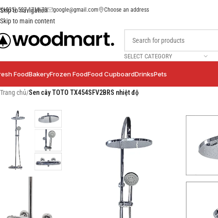
(+035) 527-1710-70
google@gmail.com
Choose an address
Skip to navigation
Skip to main content
SELECT CATEGORY
resh Food
Bakery
Frozen Food
Food Cupboard
Drinks
Pets
Trang chủ
/
Sen cây TOTO TX454SFV2BRS nhiệt độ