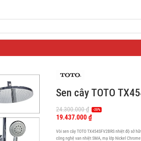
Sen cây TOTO TX45
24.300.000
₫
-20%
19.437.000
₫
Vòi sen cây TOTO TX454SFV2BRS nhiệt độ sở hữu 
công nghệ van nhiệt SMA, mạ lớp Nickel Chrome 