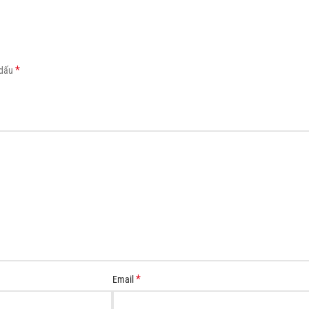
Load more button
*
 dấu
*
Email