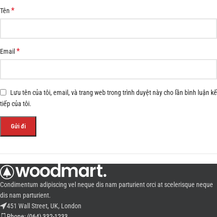
*
Tên
*
Email
Lưu tên của tôi, email, và trang web trong trình duyệt này cho lần bình luận kế
tiếp của tôi.
Condimentum adipiscing vel neque dis nam parturient orci at scelerisque neque
dis nam parturient.
451 Wall Street, UK, London
Phone: (064) 332-1233