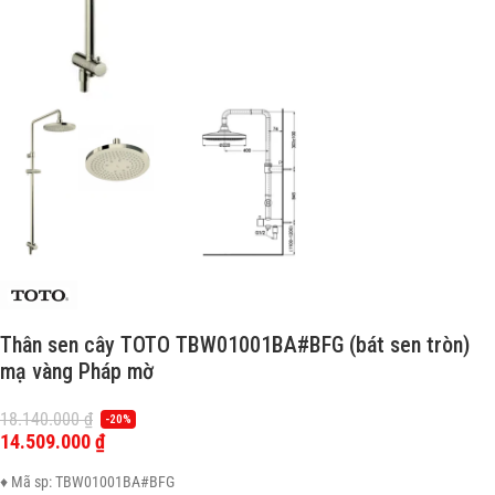
Thân sen cây TOTO TBW01001BA#BFG (bát sen tròn)
mạ vàng Pháp mờ
18.140.000
₫
-20%
14.509.000
₫
♦ Mã sp: TBW01001BA#BFG