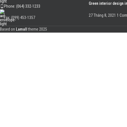
Green interior design i
Phone: (064) 332-1233
27 Tháng 8, 2021
1 Co
Fax: (099) 453-1357
Based on
Lamall
theme
2025