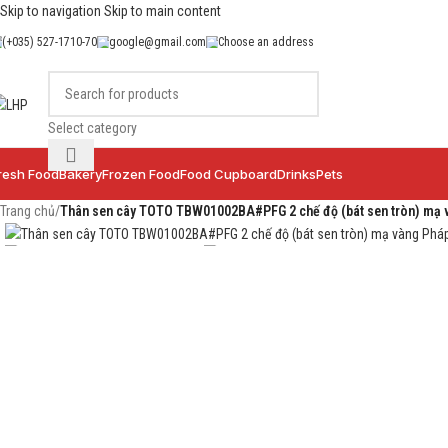
Skip to navigation
Skip to main content
(+035) 527-1710-70
google@gmail.com
Choose an address
Select category
resh Food
Bakery
Frozen Food
Food Cupboard
Drinks
Pets
Trang chủ
/
Thân sen cây TOTO TBW01002BA#PFG 2 chế độ (bát sen tròn) mạ 