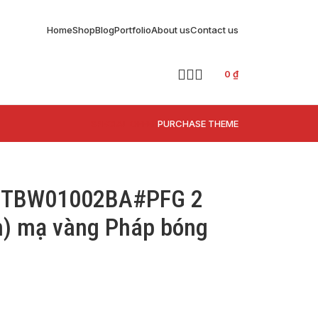
Home
Shop
Blog
Portfolio
About us
Contact us
0
₫
SPECIAL OFFER
PURCHASE THEME
O TBW01002BA#PFG 2
òn) mạ vàng Pháp bóng