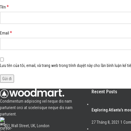
*
Tên
*
Email
Lưu tên của tôi, email, và trang web trong trình duyệt này cho lần bình luận kế tiế
Recent Posts
Condimentum adipiscing vel neque dis nam
parturient orci at scelerisque neque dis nam
Exploring Atlanta’s m
parturient.
27 Tháng 8, 2021
1 Co
451 Wall Street, UK, London