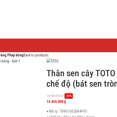
vàng Pháp bóng
Back to products
Thân sen cây TOT
chế độ (bát sen tr
18.080.000
₫
-20%
14.465.000
₫
♦ Mã sp: TBW01002BA#PFG