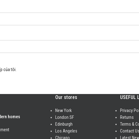
p của tôi.
Our stores
USEFUL 
New York
Privacy Po
odern homes
London SF
Returns
Edinburgh
Terms & C
mment
Los Angeles
Contact U
Chicago
Latest Ne