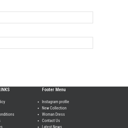
LINKS
Footer Menu
licy
Instagram profile
New Collection
onditions
Woman Dress
s
Contact Us
ws
Latest News