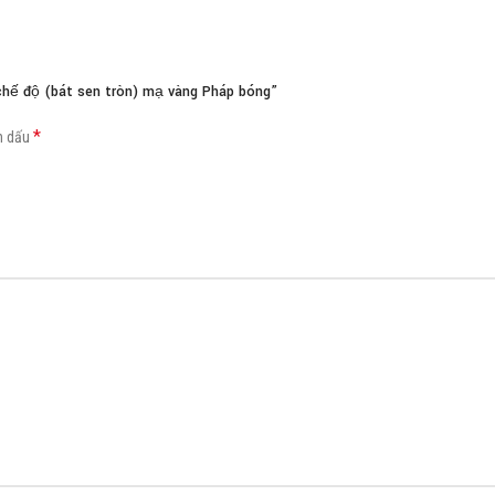
hế độ (bát sen tròn) mạ vàng Pháp bóng”
*
h dấu