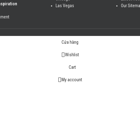
nspiration
Las Vegas
Our Sitem
mment
Cửa hàng
Wishlist
Cart
My account