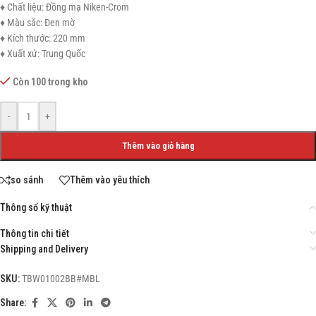
♦ Chất liệu: Đồng mạ Niken-Crom
♦ Màu sắc: Đen mờ
♦ Kích thước: 220 mm
♦ Xuất xứ: Trung Quốc
Còn 100 trong kho
-
+
Thêm vào giỏ hàng
so sánh
Thêm vào yêu thích
Thông số kỹ thuật
Thông tin chi tiết
Shipping and Delivery
SKU:
TBW01002BB#MBL
Share: