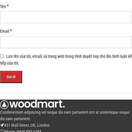
*
Tên
*
Email
Lưu tên của tôi, email, và trang web trong trình duyệt này cho lần bình luận kế
tiếp của tôi.
Condimentum adipiscing vel neque dis nam parturient orci at scelerisque neque
dis nam parturient.
451 Wall Street, UK, London
Phone: (064) 332-1233