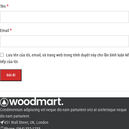
*
Tên
*
Email
Lưu tên của tôi, email, và trang web trong trình duyệt này cho lần bình luận kế
tiếp của tôi.
Condimentum adipiscing vel neque dis nam parturient orci at scelerisque neque
dis nam parturient.
451 Wall Street, UK, London
Phone: (064) 332-1233