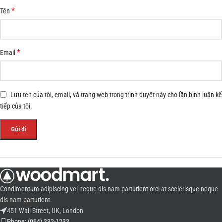
*
Tên
*
Email
Lưu tên của tôi, email, và trang web trong trình duyệt này cho lần bình luận kế
tiếp của tôi.
Condimentum adipiscing vel neque dis nam parturient orci at scelerisque neque
dis nam parturient.
451 Wall Street, UK, London
Phone: (064) 332-1233