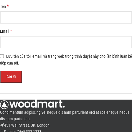
*
Tên
*
Email
Lưu tên của tôi, email, và trang web trong trình duyệt này cho lần bình luận kế
tiếp của tôi.
Condimentum adipiscing vel neque dis nam parturient orci at scelerisque neque
dis nam parturient.
451 Wall Street, UK, London
Phone: (064) 332-1233