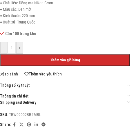
♦ Chất liệu: Đồng mạ Niken-Crom
♦ Màu sắc: Đen mờ
♦ Kích thước: 220 mm
♦ Xuất xứ: Trung Quốc
Còn 100 trong kho
-
+
Thêm vào giỏ hàng
so sánh
Thêm vào yêu thích
Thông số kỹ thuật
Thông tin chi tiết
Shipping and Delivery
SKU:
TBW02002BB#MBL
Share: