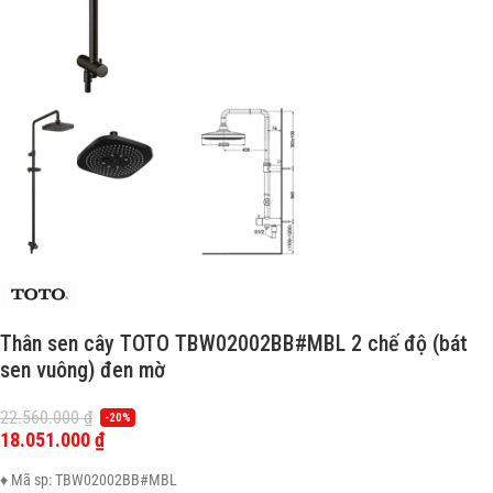
Thân sen cây TOTO TBW02002BB#MBL 2 chế độ (bát
sen vuông) đen mờ
22.560.000
₫
-20%
18.051.000
₫
♦ Mã sp: TBW02002BB#MBL