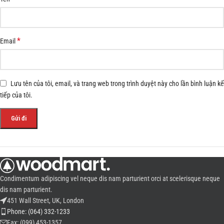
*
Email
Lưu tên của tôi, email, và trang web trong trình duyệt này cho lần bình luận kế
tiếp của tôi.
Condimentum adipiscing vel neque dis nam parturient orci at scelerisque neque
dis nam parturient.
451 Wall Street, UK, London
Phone: (064) 332-1233
Fax: (099) 453-1357