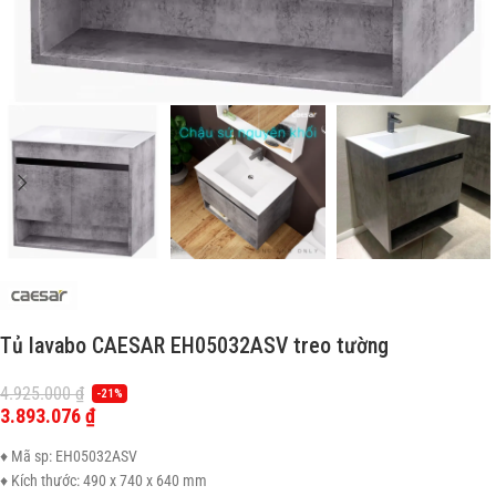
Tủ lavabo CAESAR EH05032ASV treo tường
4.925.000
₫
-21%
3.893.076
₫
♦ Mã sp: EH05032ASV
♦ Kích thước: 490 x 740 x 640 mm