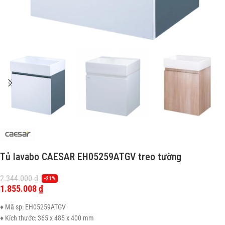
Tủ lavabo CAESAR EH05259ATGV treo tường
2.344.000
₫
-21%
1.855.008
₫
♦ Mã sp: EH05259ATGV
♦ Kích thước: 365 x 485 x 400 mm