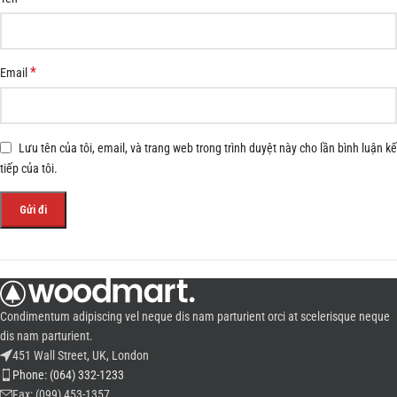
*
Email
Lưu tên của tôi, email, và trang web trong trình duyệt này cho lần bình luận kế
tiếp của tôi.
Condimentum adipiscing vel neque dis nam parturient orci at scelerisque neque
dis nam parturient.
451 Wall Street, UK, London
Phone: (064) 332-1233
Fax: (099) 453-1357