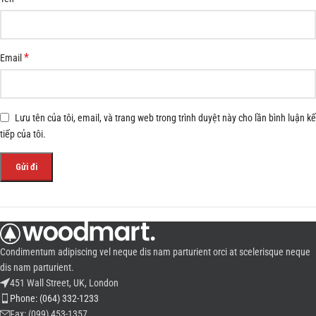
*
Email
Lưu tên của tôi, email, và trang web trong trình duyệt này cho lần bình luận kế
tiếp của tôi.
Condimentum adipiscing vel neque dis nam parturient orci at scelerisque neque
dis nam parturient.
451 Wall Street, UK, London
Phone: (064) 332-1233
Fax: (099) 453-1357