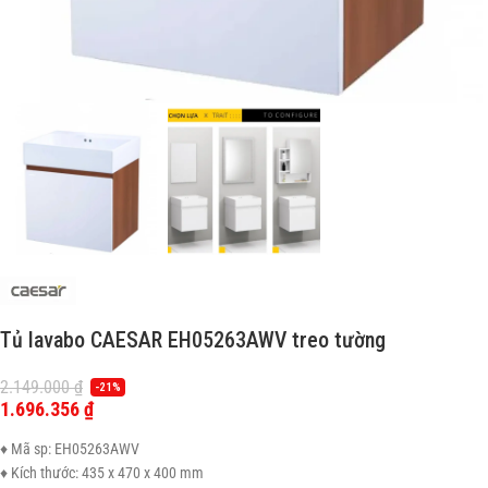
Tủ lavabo CAESAR EH05263AWV treo tường
2.149.000
₫
-21%
1.696.356
₫
♦ Mã sp: EH05263AWV
♦ Kích thước: 435 x 470 x 400 mm