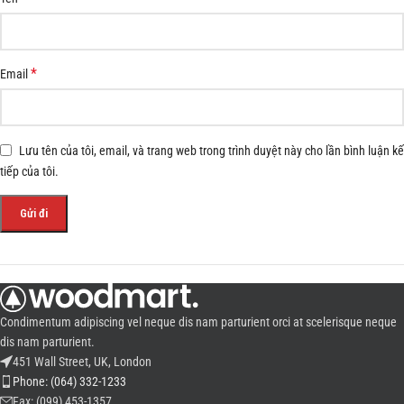
*
Email
Lưu tên của tôi, email, và trang web trong trình duyệt này cho lần bình luận kế
tiếp của tôi.
Condimentum adipiscing vel neque dis nam parturient orci at scelerisque neque
dis nam parturient.
451 Wall Street, UK, London
Phone: (064) 332-1233
Fax: (099) 453-1357