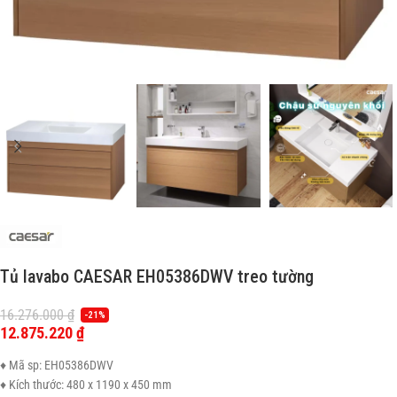
Tủ lavabo CAESAR EH05386DWV treo tường
16.276.000
₫
-21%
12.875.220
₫
♦ Mã sp: EH05386DWV
♦ Kích thước: 480 x 1190 x 450 mm