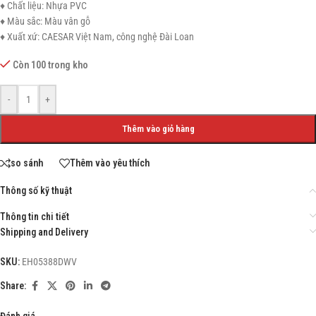
♦ Chất liệu: Nhựa PVC
♦ Màu sắc: Màu vân gỗ
♦ Xuất xứ: CAESAR Việt Nam, công nghệ Đài Loan
Còn 100 trong kho
-
+
Thêm vào giỏ hàng
so sánh
Thêm vào yêu thích
Thông số kỹ thuật
Thông tin chi tiết
Shipping and Delivery
SKU:
EH05388DWV
Share:
Đánh giá