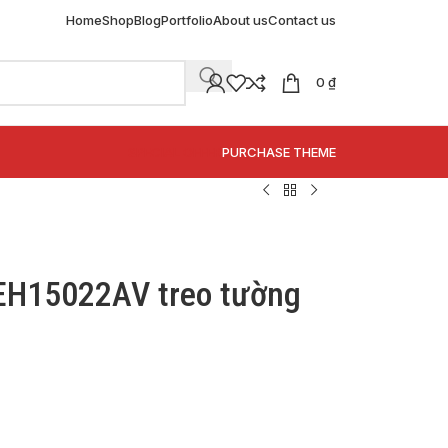
Home
Shop
Blog
Portfolio
About us
Contact us
0
₫
SPECIAL OFFER
PURCHASE THEME
EH15022AV treo tường