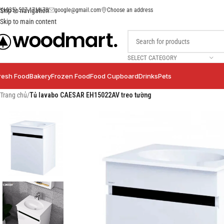
(+035) 527-1710-70
google@gmail.com
Choose an address
Skip to navigation
Skip to main content
SELECT CATEGORY
resh Food
Bakery
Frozen Food
Food Cupboard
Drinks
Pets
Trang chủ
/
Tủ lavabo CAESAR EH15022AV treo tường