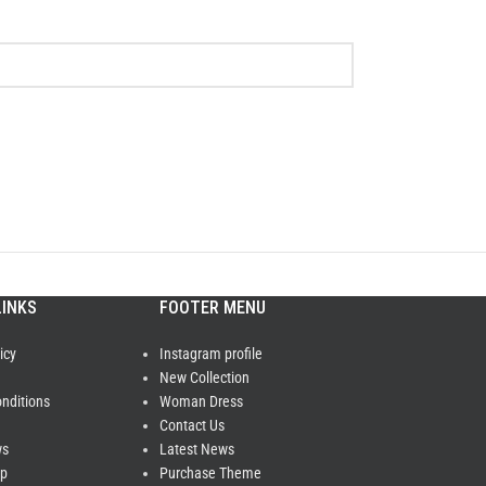
LINKS
FOOTER MENU
icy
Instagram profile
New Collection
nditions
Woman Dress
Contact Us
ws
Latest News
ap
Purchase Theme