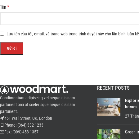
*
Tên
Lưu tên của tôi, email, và trang web trong trình duyệt này cho lần bình luận kế 
RECENT POSTS
Condimentum adipiscing vel neque dis nam
Explori
parturient orci at scelerisque neque dis nam
homes
parturient.
27 Thán
451 Wall Street, UK, London
Phone: (064) 332-1233
Green i
Fax: (099) 453-1357