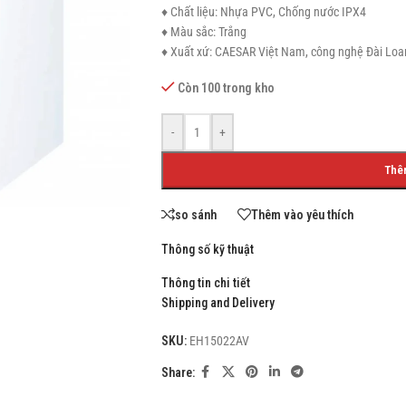
♦ Chất liệu: Nhựa PVC, Chống nước IPX4
♦ Màu sắc: Trắng
♦ Xuất xứ: CAESAR Việt Nam, công nghệ Đài Loa
Còn 100 trong kho
SHOP LAYOUTS
Filters area
-
+
AJAX Shop
HOT
Thê
Hidden sidebar
so sánh
Thêm vào yêu thích
No page heading
Small categories menu
Thông số kỹ thuật
Products list view
Thông tin chi tiết
Shipping and Delivery
With background
SKU:
EH15022AV
Category description
Share:
Header overlap
Infinit scrolling