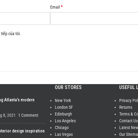
*
Email
tiếp của tôi.
OUR STORES
USEFUL 
ng Atlanta’s modern
New York
Privacy Pol
London SF
Returns
Edinburgh
Terms & Co
g 8, 2021
1 Comment
Los Angeles
Contact Us
Chicago
Latest Ne
nterior design inspiration
Las Vegas
Our Sitem