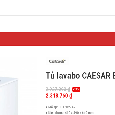
Tủ lavabo CAESAR 
2.927.000
₫
-21%
2.318.760
₫
♦ Mã sp: EH15022AV
♦ Kích thước: 410 x 490 x 640 mm