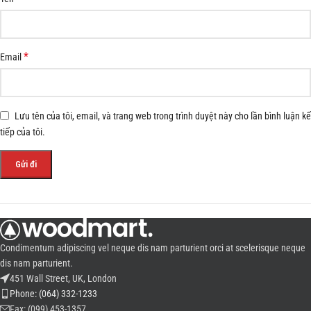
*
Email
Lưu tên của tôi, email, và trang web trong trình duyệt này cho lần bình luận kế
tiếp của tôi.
Condimentum adipiscing vel neque dis nam parturient orci at scelerisque neque
dis nam parturient.
451 Wall Street, UK, London
Phone: (064) 332-1233
Fax: (099) 453-1357