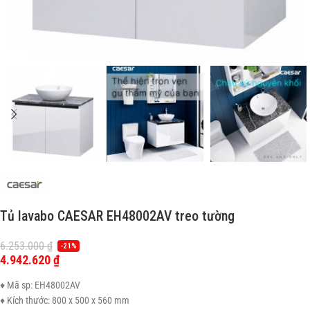
Tủ lavabo CAESAR EH48002AV treo tường
6.253.000
₫
-21%
4.942.620
₫
♦ Mã sp: EH48002AV
♦ Kích thước: 800 x 500 x 560 mm