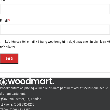
*
Email
Lưu tên của tôi, email, và trang web trong trình duyệt này cho lần bình luận kế
tiếp của tôi.
Condimentum adipiscing vel neque dis nam parturient orci at scelerisque neque
dis nam parturient.
451 Wall Street, UK, London
Phone: (064) 332-1233
Fax: (099) 453-1357