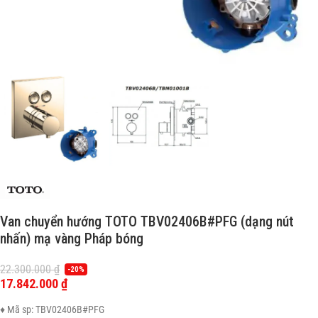
Van chuyển hướng TOTO TBV02406B#PFG (dạng nút
nhấn) mạ vàng Pháp bóng
22.300.000
₫
-20%
17.842.000
₫
♦ Mã sp: TBV02406B#PFG