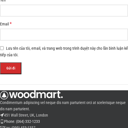
*
Email
Lưu tên của tôi, email, và trang web trong trình duyệt này cho lần bình luận kế
tiếp của tôi.
Condimentum adipiscing vel neque dis nam parturient orci at scelerisque neque
dis nam parturient.
451 Wall Street, UK, London
Phone: (064) 332-1233
Fax: (099) 453-1357