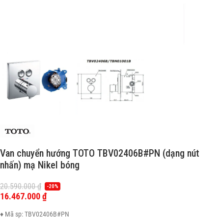
Van chuyển hướng TOTO TBV02406B#PN (dạng nút
nhấn) mạ Nikel bóng
20.590.000
₫
-20%
16.467.000
₫
♦ Mã sp: TBV02406B#PN