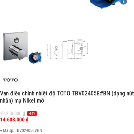
Van điều chỉnh nhiệt độ TOTO TBV02405B#BN (dạng nút
nhấn) mạ Nikel mờ
18.260.000
₫
-20%
14.608.000
₫
♦ Mã sp: TBV02405B#BN