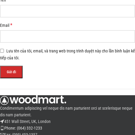
*
Email
Lưu tên của tôi, email, và trang web trong trình duyệt này cho lần bình luận kế
tiếp của tôi.
Condimentum adipiscing vel neque dis nam parturient orci at scelerisque neque
dis nam parturient.
451 Wall Street, UK, London
Phone: (064) 332-1233
Fax: (099) 453-1357