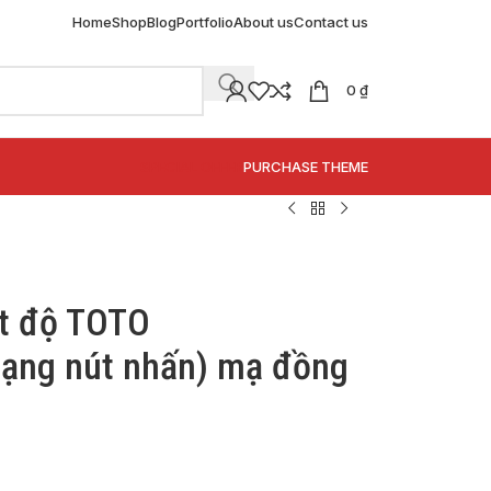
Home
Shop
Blog
Portfolio
About us
Contact us
0
₫
SPECIAL OFFER
PURCHASE THEME
ệt độ TOTO
ạng nút nhấn) mạ đồng