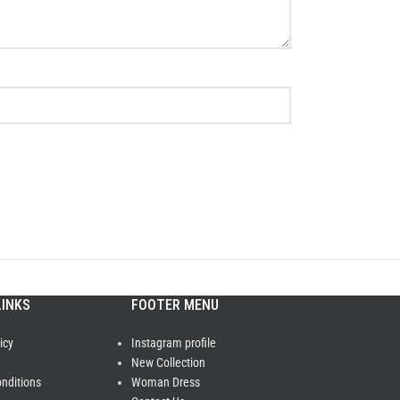
LINKS
FOOTER MENU
icy
Instagram profile
New Collection
nditions
Woman Dress