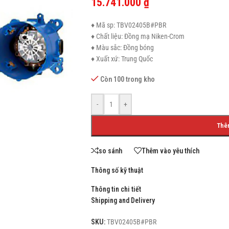
15.741.000
₫
♦ Mã sp: TBV02405B#PBR
♦ Chất liệu: Đồng mạ Niken-Crom
♦ Màu sắc: Đồng bóng
SHOP LAYOUTS
♦ Xuất xứ: Trung Quốc
Filters area
Còn 100 trong kho
AJAX Shop
HOT
-
+
Hidden sidebar
No page heading
Thê
Small categories menu
so sánh
Thêm vào yêu thích
Products list view
Thông số kỹ thuật
With background
Thông tin chi tiết
Category description
Shipping and Delivery
Header overlap
SKU:
TBV02405B#PBR
Infinit scrolling