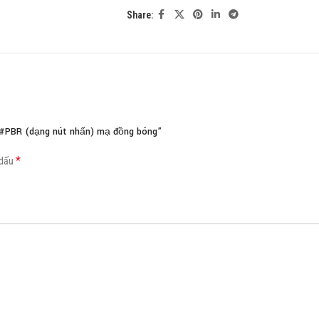
Share:
Load more button
B#PBR (dạng nút nhấn) mạ đồng bóng”
*
 dấu