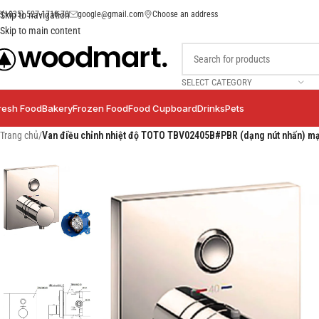
(+035) 527-1710-70
google@gmail.com
Choose an address
Skip to navigation
Skip to main content
SELECT CATEGORY
resh Food
Bakery
Frozen Food
Food Cupboard
Drinks
Pets
Trang chủ
/
Van điều chỉnh nhiệt độ TOTO TBV02405B#PBR (dạng nút nhấn) m