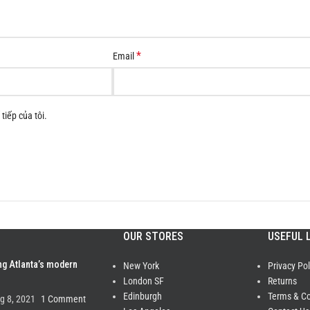
*
Email
tiếp của tôi.
OUR STORES
USEFUL 
ng Atlanta’s modern
New York
Privacy Pol
London SF
Returns
Edinburgh
Terms & Co
g 8, 2021
1 Comment