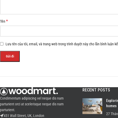
*
Tên
Lưu tên của tôi, email, và trang web trong trình duyệt này cho lần bình luận kế 
RECENT POSTS
Condimentum adipiscing vel neque dis nam
Explori
parturient orci at scelerisque neque dis nam
homes
parturient.
27 Thán
451 Wall Street, UK, London