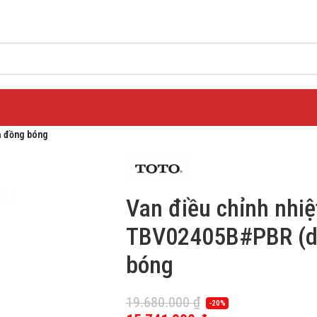
ạ đồng bóng
Van điều chỉnh nhi
TBV02405B#PBR (d
bóng
19.680.000
₫
-20%