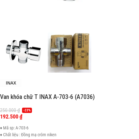
Van khóa chữ T INAX A-703-6 (A7036)
250.000
₫
-23%
192.500
₫
♦ Mã sp: A-703-6
♦ Chất liệu : Đồng mạ crôm niken