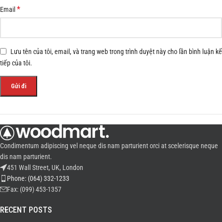
*
Email
Lưu tên của tôi, email, và trang web trong trình duyệt này cho lần bình luận kế
tiếp của tôi.
Condimentum adipiscing vel neque dis nam parturient orci at scelerisque neque
dis nam parturient.
451 Wall Street, UK, London
Phone: (064) 332-1233
Fax: (099) 453-1357
RECENT POSTS