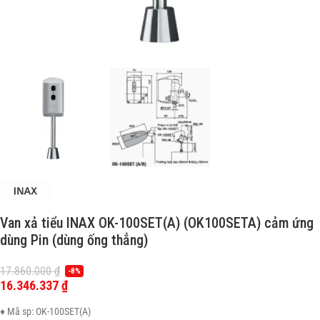
Van xả tiểu INAX OK-100SET(A) (OK100SETA) cảm ứng
dùng Pin (dùng ống thẳng)
17.860.000
₫
-8%
16.346.337
₫
♦ Mã sp: OK-100SET(A)