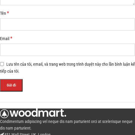
*
Tên
*
Email
Lưu tên của tôi, email, và trang web trong trình duyệt này cho lần bình luận kế
tiếp của tôi.
Condimentum adipiscing vel neque dis nam parturient orci at scelerisque neque
dis nam parturient.
451 Wall Street, UK, London