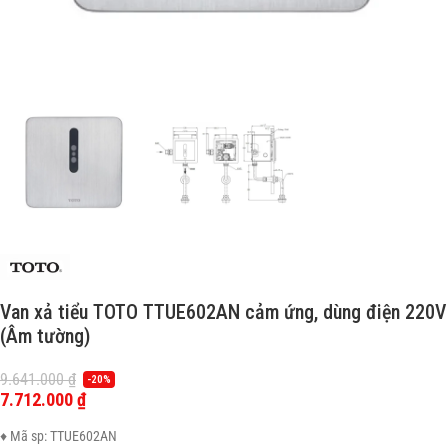
Van xả tiểu TOTO TTUE602AN cảm ứng, dùng điện 220V
(Âm tường)
9.641.000
₫
-20%
7.712.000
₫
♦ Mã sp: TTUE602AN