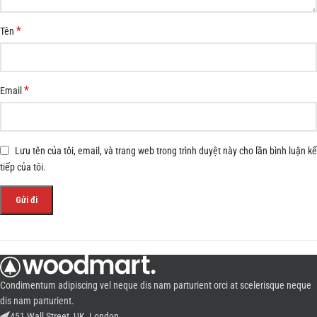
*
Tên
*
Email
Lưu tên của tôi, email, và trang web trong trình duyệt này cho lần bình luận kế
tiếp của tôi.
Condimentum adipiscing vel neque dis nam parturient orci at scelerisque neque
dis nam parturient.
451 Wall Street, UK, London