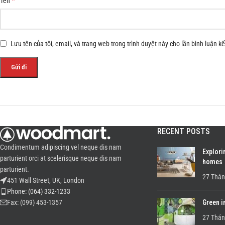
*
Tên
Lưu tên của tôi, email, và trang web trong trình duyệt này cho lần bình luận kế 
RECENT POSTS
Condimentum adipiscing vel neque dis nam
Explori
parturient orci at scelerisque neque dis nam
homes
parturient.
27 Thán
451 Wall Street, UK, London
Phone: (064) 332-1233
Green i
Fax: (099) 453-1357
27 Thán