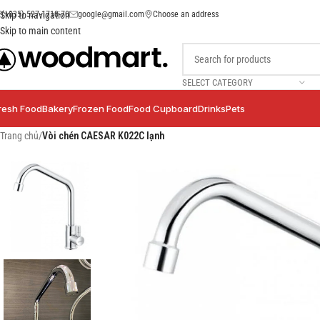
(+035) 527-1710-70
google@gmail.com
Choose an address
Skip to navigation
Skip to main content
SELECT CATEGORY
resh Food
Bakery
Frozen Food
Food Cupboard
Drinks
Pets
Trang chủ
/
Vòi chén CAESAR K022C lạnh