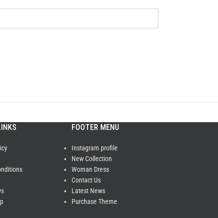
LINKS
FOOTER MENU
icy
Instagram profile
New Collection
nditions
Woman Dress
Contact Us
ws
Latest News
ap
Purchase Theme