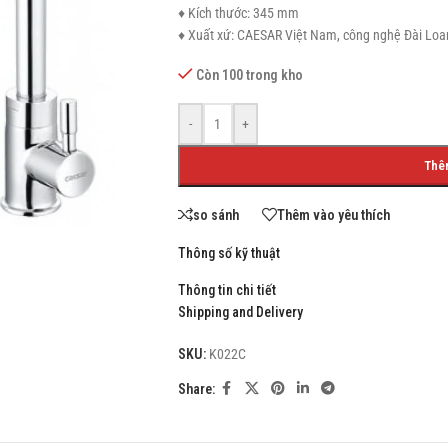
♦ Kích thước: 345 mm
♦ Xuất xứ: CAESAR Việt Nam, công nghệ Đài Loa
Còn 100 trong kho
SHOP LAYOUTS
-
+
Filters area
Thê
AJAX Shop
HOT
Hidden sidebar
so sánh
Thêm vào yêu thích
No page heading
Thông số kỹ thuật
Small categories menu
Thông tin chi tiết
Products list view
Shipping and Delivery
With background
SKU:
K022C
Category description
Share:
Header overlap
Infinit scrolling