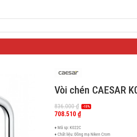
Vòi chén CAESAR K
836.000
₫
-15%
708.510
₫
♦ Mã sp: K022C
♦ Chất liệu: Đồng mạ Niken Crom