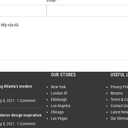
*
Email
tiếp của tôi.
OUR STORES
USEFUL 
ng Atlanta’s modern
New York
Privacy Pol
London SF
Returns
Edinburgh
Terms & Co
g 8, 2021
1 Comment
Los Angeles
Contact Us
Chicago
Latest Ne
nterior design inspiration
Las Vegas
Our Sitem
g 8, 2021
1 Comment