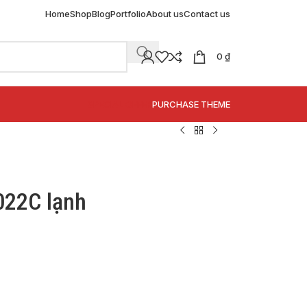
Home
Shop
Blog
Portfolio
About us
Contact us
0
₫
SPECIAL OFFER
PURCHASE THEME
022C lạnh