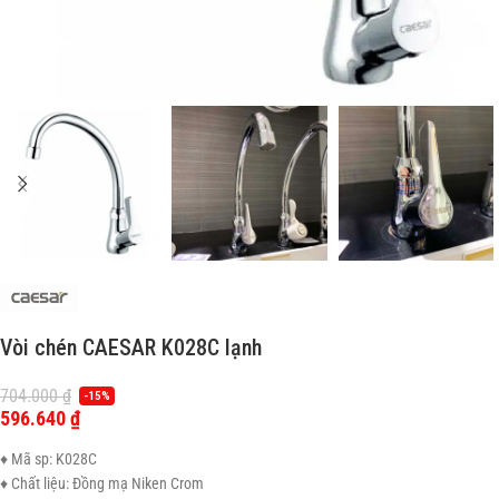
Vòi chén CAESAR K028C lạnh
704.000
₫
-15%
596.640
₫
♦ Mã sp: K028C
♦ Chất liệu: Đồng mạ Niken Crom