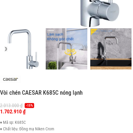
Vòi chén CAESAR K685C nóng lạnh
2.013.000
₫
-15%
1.702.910
₫
♦ Mã sp: K685C
♦ Chất liệu: Đồng mạ Niken Crom