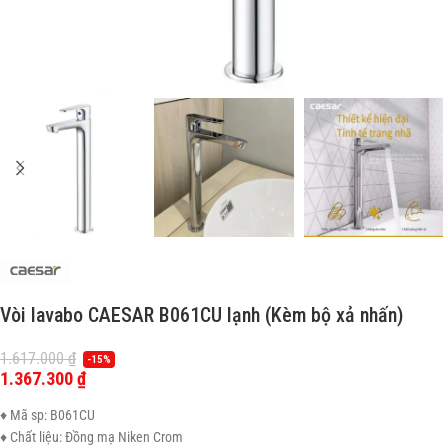
Vòi lavabo CAESAR B061CU lạnh (Kèm bộ xả nhấn)
1.617.000
₫
-15%
1.367.300
₫
♦ Mã sp: B061CU
♦ Chất liệu: Đồng mạ Niken Crom