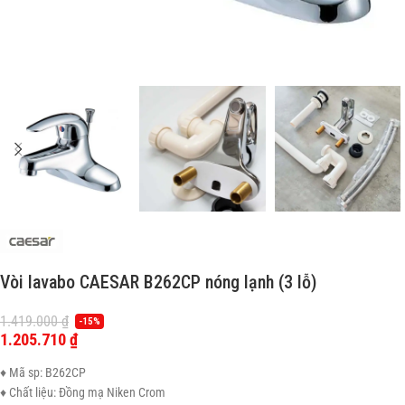
Vòi lavabo CAESAR B262CP nóng lạnh (3 lỗ)
1.419.000
₫
-15%
1.205.710
₫
♦ Mã sp: B262CP
♦ Chất liệu: Đồng mạ Niken Crom