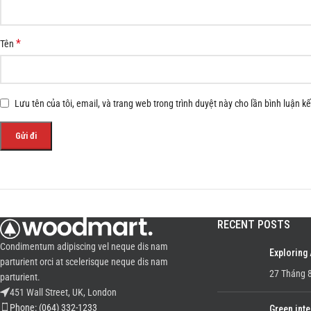
*
Tên
Lưu tên của tôi, email, và trang web trong trình duyệt này cho lần bình luận kế 
RECENT POSTS
Condimentum adipiscing vel neque dis nam
Exploring
parturient orci at scelerisque neque dis nam
27 Tháng 8
parturient.
451 Wall Street, UK, London
Phone: (064) 332-1233
Green inte