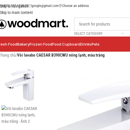
(+035) 527-1710-70
google@gmail.com
Choose an address
Skip to navigation
Skip to main content
SELECT CATEGORY
resh Food
Bakery
Frozen Food
Food Cupboard
Drinks
Pets
Trang chủ
/
Vòi lavabo CAESAR B390CWU nóng lạnh, màu trắng