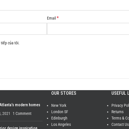
*
Email
tiếp của tôi.
OUR STORES
USEFUL 
 Atlanta’s modern homes
New York
Privacy Pol
London SF
Returns
, 2021
1 Comment
Edinburgh
Terms & Co
Los Angeles
Contact Us
rior design inspiration