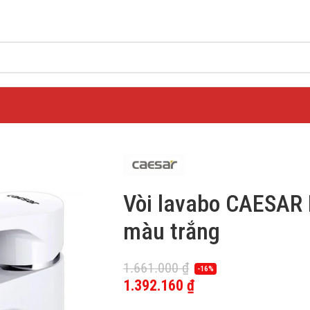
Vòi lavabo CAESAR
màu trắng
1.661.000
₫
-16%
1.392.160
₫