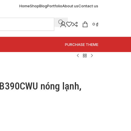
Home
Shop
Blog
Portfolio
About us
Contact us
0
₫
SPECIAL OFFER
PURCHASE THEME
 B390CWU nóng lạnh,