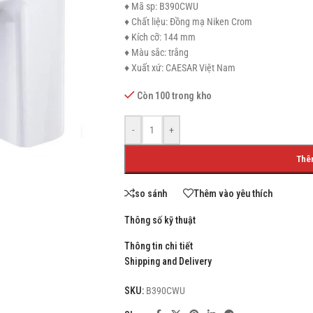
♦ Mã sp: B390CWU
♦ Chất liệu: Đồng mạ Niken Crom
♦ Kích cỡ: 144 mm
♦ Màu sắc: trắng
♦ Xuất xứ: CAESAR Việt Nam
SHOP LAYOUTS
Còn 100 trong kho
Filters area
AJAX Shop
-
+
HOT
Hidden sidebar
Thê
No page heading
Small categories menu
so sánh
Thêm vào yêu thích
Products list view
Thông số kỹ thuật
With background
Thông tin chi tiết
Shipping and Delivery
Category description
Header overlap
SKU:
B390CWU
Infinit scrolling