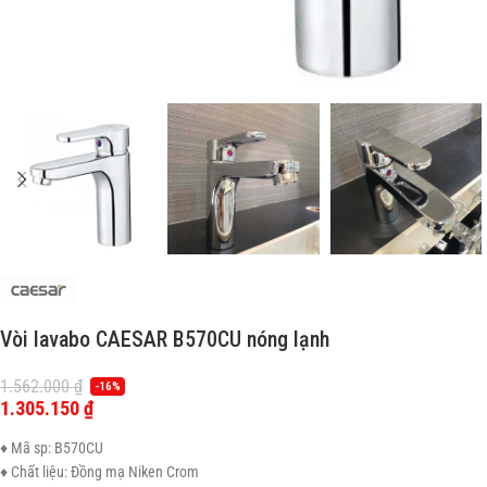
Vòi lavabo CAESAR B570CU nóng lạnh
1.562.000
₫
-16%
1.305.150
₫
♦ Mã sp: B570CU
♦ Chất liệu: Đồng mạ Niken Crom