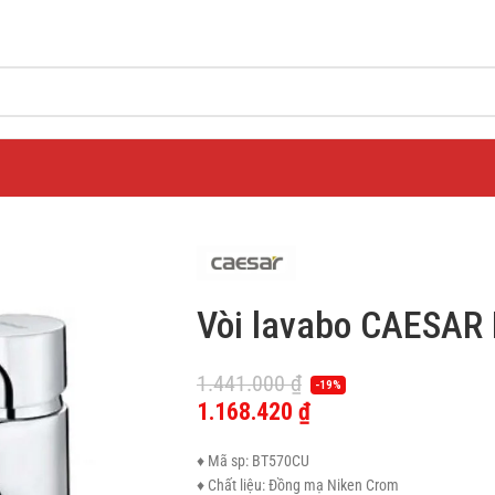
Vòi lavabo CAESAR
1.441.000
₫
-19%
1.168.420
₫
♦ Mã sp: BT570CU
♦ Chất liệu: Đồng mạ Niken Crom