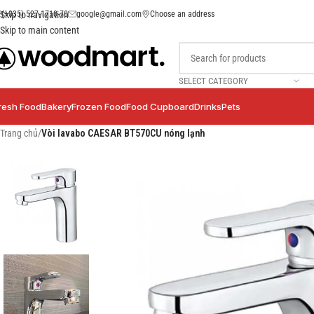
(+035) 527-1710-70
google@gmail.com
Choose an address
Skip to navigation
Skip to main content
SELECT CATEGORY
resh Food
Bakery
Frozen Food
Food Cupboard
Drinks
Pets
Trang chủ
/
Vòi lavabo CAESAR BT570CU nóng lạnh