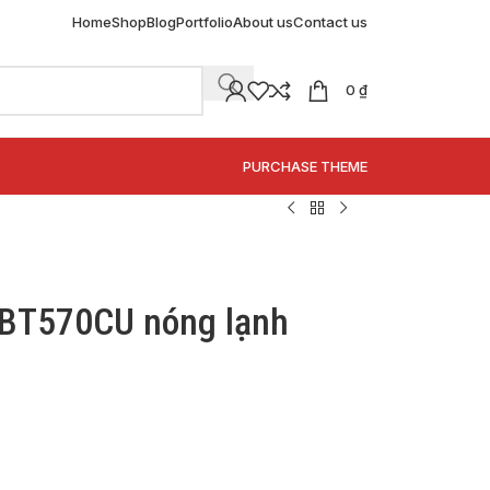
Home
Shop
Blog
Portfolio
About us
Contact us
0
₫
SPECIAL OFFER
PURCHASE THEME
 BT570CU nóng lạnh