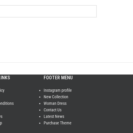
LINKS
FOOTER MENU
icy
Instagram profile
New Collection
nditions
Woman Dress
Contact Us
ws
Latest News
ap
Purchase Theme