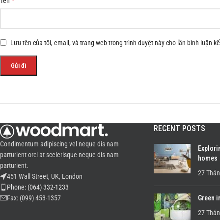
*
Tên
Lưu tên của tôi, email, và trang web trong trình duyệt này cho lần bình luận kế 
RECENT POSTS
Condimentum adipiscing vel neque dis nam
Explori
parturient orci at scelerisque neque dis nam
homes
parturient.
27 Thán
451 Wall Street, UK, London
Phone: (064) 332-1233
Green i
Fax: (099) 453-1357
27 Thán