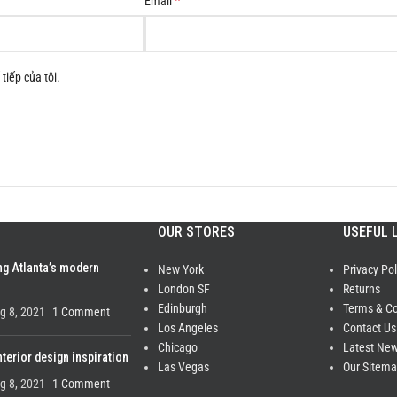
*
Email
tiếp của tôi.
OUR STORES
USEFUL 
ng Atlanta’s modern
New York
Privacy Pol
London SF
Returns
Edinburgh
Terms & Co
g 8, 2021
1 Comment
Los Angeles
Contact Us
Chicago
Latest Ne
nterior design inspiration
Las Vegas
Our Sitem
g 8, 2021
1 Comment