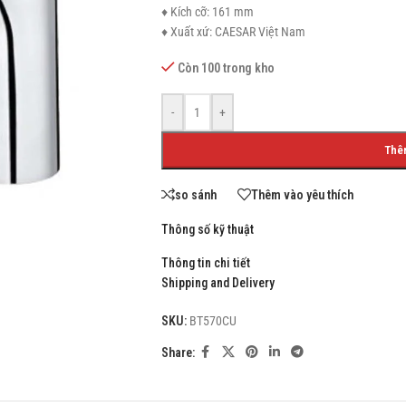
♦ Kích cỡ: 161 mm
♦ Xuất xứ: CAESAR Việt Nam
Còn 100 trong kho
SHOP LAYOUTS
-
+
Filters area
Thê
AJAX Shop
HOT
Hidden sidebar
so sánh
Thêm vào yêu thích
No page heading
Thông số kỹ thuật
Small categories menu
Thông tin chi tiết
Products list view
Shipping and Delivery
With background
SKU:
BT570CU
Category description
Share:
Header overlap
Infinit scrolling