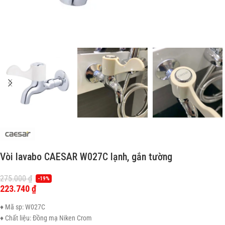
Vòi lavabo CAESAR W027C lạnh, gắn tường
275.000
₫
-19%
223.740
₫
♦ Mã sp: W027C
♦ Chất liệu: Đồng mạ Niken Crom