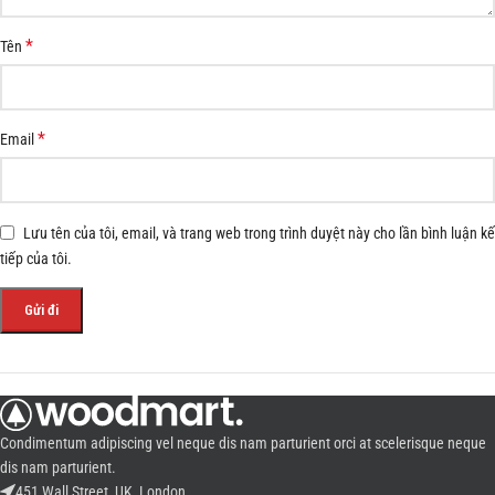
*
Tên
*
Email
Lưu tên của tôi, email, và trang web trong trình duyệt này cho lần bình luận kế
tiếp của tôi.
Condimentum adipiscing vel neque dis nam parturient orci at scelerisque neque
dis nam parturient.
451 Wall Street, UK, London