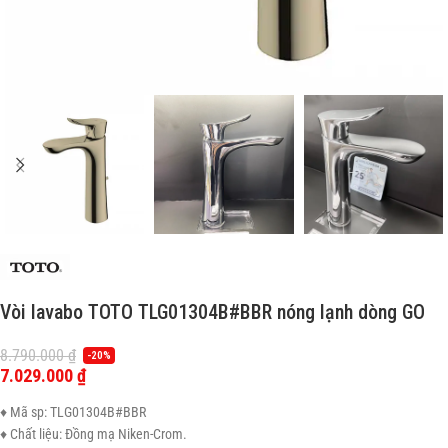
Vòi lavabo TOTO TLG01304B#BBR nóng lạnh dòng GO
8.790.000
₫
-20%
7.029.000
₫
♦ Mã sp: TLG01304B#BBR
♦ Chất liệu: Đồng mạ Niken-Crom.