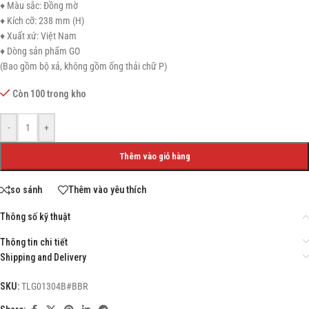
♦ Màu sắc: Đồng mờ
♦ Kích cỡ: 238 mm (H)
♦ Xuất xứ: Việt Nam
♦ Dòng sản phẩm GO
(Bao gồm bộ xả, không gồm ống thải chữ P)
Còn 100 trong kho
-
+
Thêm vào giỏ hàng
so sánh
Thêm vào yêu thích
Thông số kỹ thuật
Thông tin chi tiết
Shipping and Delivery
SKU:
TLG01304B#BBR