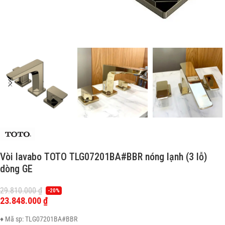
Vòi lavabo TOTO TLG07201BA#BBR nóng lạnh (3 lỗ)
dòng GE
29.810.000
₫
-20%
23.848.000
₫
♦ Mã sp: TLG07201BA#BBR