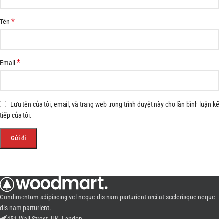
*
Tên
*
Email
Lưu tên của tôi, email, và trang web trong trình duyệt này cho lần bình luận kế
tiếp của tôi.
Condimentum adipiscing vel neque dis nam parturient orci at scelerisque neque
dis nam parturient.
451 Wall Street, UK, London