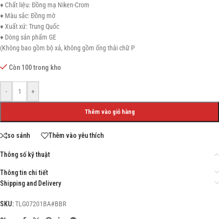
♦ Chất liệu: Đồng mạ Niken-Crom
♦ Màu sắc: Đồng mờ
♦ Xuất xứ: Trung Quốc
♦ Dòng sản phẩm GE
(Không bao gồm bộ xả, không gồm ống thải chữ P
Còn 100 trong kho
-
+
Thêm vào giỏ hàng
so sánh
Thêm vào yêu thích
Thông số kỹ thuật
Thông tin chi tiết
Shipping and Delivery
SKU:
TLG07201BA#BBR