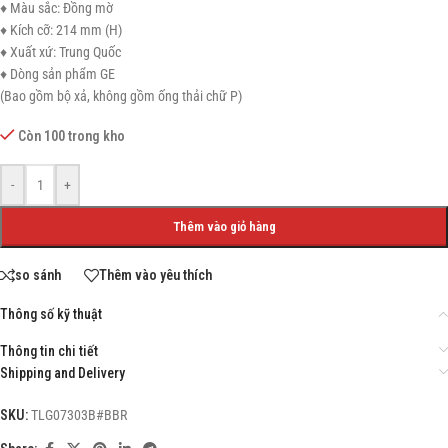
♦ Màu sắc: Đồng mờ
♦ Kích cỡ: 214 mm (H)
♦ Xuất xứ: Trung Quốc
♦ Dòng sản phẩm GE
(Bao gồm bộ xả, không gồm ống thải chữ P)
Còn 100 trong kho
-
+
Thêm vào giỏ hàng
so sánh
Thêm vào yêu thích
Thông số kỹ thuật
Thông tin chi tiết
Shipping and Delivery
SKU:
TLG07303B#BBR