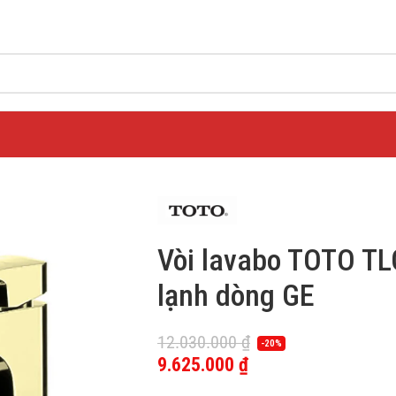
Vòi lavabo TOTO T
lạnh dòng GE
12.030.000
₫
-20%
9.625.000
₫