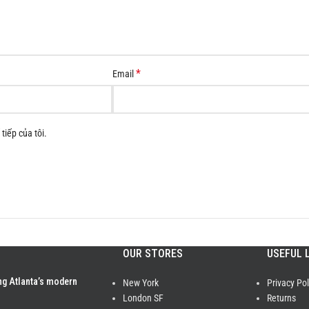
*
Email
tiếp của tôi.
OUR STORES
USEFUL 
ng Atlanta’s modern
New York
Privacy Pol
London SF
Returns