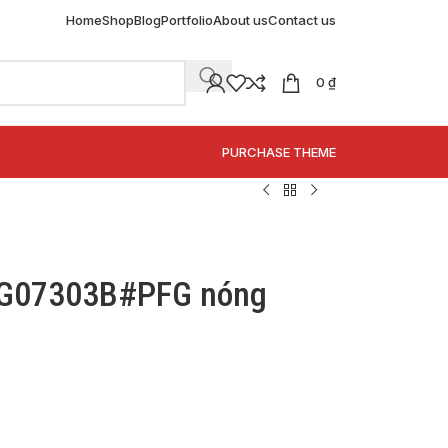
Home
Shop
Blog
Portfolio
About us
Contact us
0
₫
SPECIAL OFFER
PURCHASE THEME
LG07303B#PFG nóng