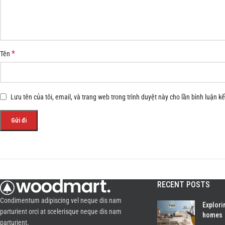
*
Tên
Lưu tên của tôi, email, và trang web trong trình duyệt này cho lần bình luận kế 
RECENT POSTS
Condimentum adipiscing vel neque dis nam
Explori
parturient orci at scelerisque neque dis nam
homes
parturient.