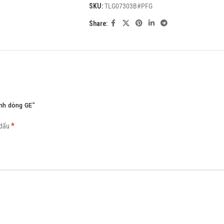
SKU:
TLG07303B#PFG
Load more button
Share:
nh dòng GE”
*
 dấu