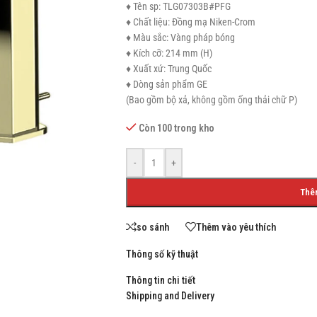
♦ Tên sp: TLG07303B#PFG
♦ Chất liệu: Đồng mạ Niken-Crom
♦ Màu sắc: Vàng pháp bóng
♦ Kích cỡ: 214 mm (H)
♦ Xuất xứ: Trung Quốc
SHOP LAYOUTS
♦ Dòng sản phẩm GE
Filters area
(Bao gồm bộ xả, không gồm ống thải chữ P)
AJAX Shop
Còn 100 trong kho
HOT
Hidden sidebar
-
+
No page heading
Thê
Small categories menu
Products list view
so sánh
Thêm vào yêu thích
With background
Thông số kỹ thuật
Category description
Thông tin chi tiết
Header overlap
Shipping and Delivery
Infinit scrolling