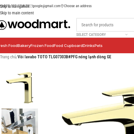
(+035) 527-1710-70
google@gmail.com
Choose an address
Skip to navigation
Skip to main content
SELECT CATEGORY
resh Food
Bakery
Frozen Food
Food Cupboard
Drinks
Pets
Trang chủ
/
Vòi lavabo TOTO TLG07303B#PFG nóng lạnh dòng GE