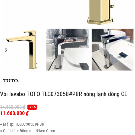
Vòi lavabo TOTO TLG07305B#PBR nóng lạnh dòng GE
14.580.000
₫
-20%
11.660.000
₫
♦ Mã sp: TLG07305B#PBR
♦ Chất liệu: Đồng mạ Niken-Crom