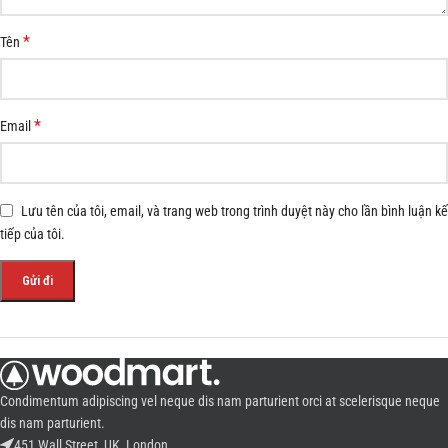
*
Tên
*
Email
Lưu tên của tôi, email, và trang web trong trình duyệt này cho lần bình luận kế
tiếp của tôi.
Condimentum adipiscing vel neque dis nam parturient orci at scelerisque neque
dis nam parturient.
451 Wall Street, UK, London