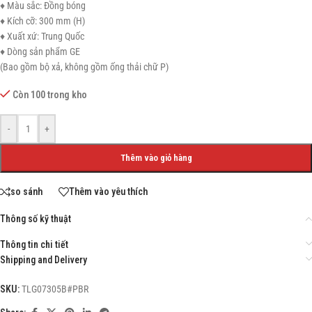
♦ Màu sắc: Đồng bóng
♦ Kích cỡ: 300 mm (H)
♦ Xuất xứ: Trung Quốc
♦ Dòng sản phẩm GE
(Bao gồm bộ xả, không gồm ống thải chữ P)
Còn 100 trong kho
-
+
Thêm vào giỏ hàng
so sánh
Thêm vào yêu thích
Thông số kỹ thuật
Thông tin chi tiết
Shipping and Delivery
SKU:
TLG07305B#PBR