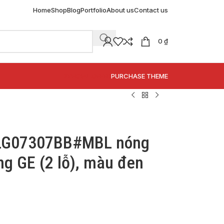
Home
Shop
Blog
Portfolio
About us
Contact us
0
₫
SPECIAL OFFER
PURCHASE THEME
TLG07307BB#MBL nóng
ng GE (2 lỗ), màu đen