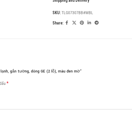
Shipping and Delivery
Load more button
SKU:
TLG07307BB#MBL
Share:
ạnh, gắn tường, dòng GE (2 lỗ), màu đen mờ”
*
 dấu