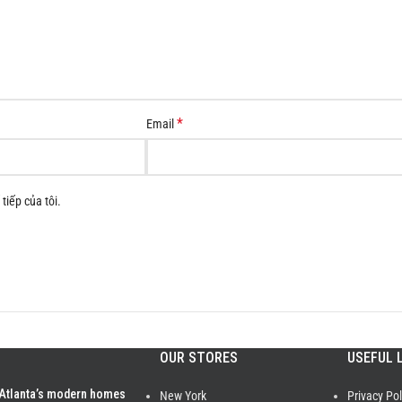
*
Email
tiếp của tôi.
OUR STORES
USEFUL 
 Atlanta’s modern homes
New York
Privacy Pol