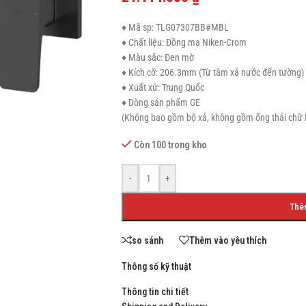
♦ Mã sp: TLG07307BB#MBL
♦ Chất liệu: Đồng mạ Niken-Crom
♦ Màu sắc: Đen mờ
SHOP LAYOUTS
♦ Kích cỡ: 206.3mm (Từ tâm xả nước đến tường)
♦ Xuất xứ: Trung Quốc
Filters area
♦ Dòng sản phẩm GE
(Không bao gồm bộ xả, không gồm ống thải chữ 
AJAX Shop
HOT
Hidden sidebar
Còn 100 trong kho
No page heading
-
+
Small categories menu
Thê
Products list view
With background
so sánh
Thêm vào yêu thích
Category description
Thông số kỹ thuật
Header overlap
Thông tin chi tiết
Infinit scrolling