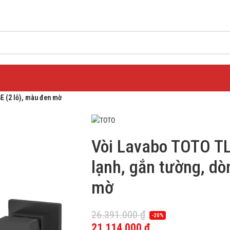
 (2 lỗ), màu đen mờ
Vòi Lavabo TOTO 
lạnh, gắn tường, dò
mờ
26.391.000
₫
-20%
21.114.000
₫