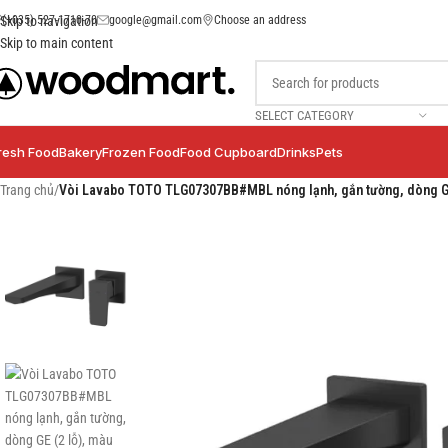
(+035) 527-1710-70
google@gmail.com
Choose an address
Skip to navigation
Skip to main content
SELECT CATEGORY
resh Food
Bakery
Frozen Food
Food Cupboard
Drinks
Pets
Trang chủ
/
Vòi Lavabo TOTO TLG07307BB#MBL nóng lạnh, gắn tường, dòng GE