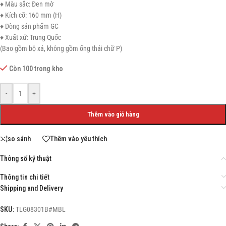
♦ Màu sắc: Đen mờ
♦ Kích cỡ: 160 mm (H)
♦ Dòng sản phẩm GC
♦ Xuất xứ: Trung Quốc
(Bao gồm bộ xả, không gồm ống thải chữ P)
Còn 100 trong kho
-
+
Thêm vào giỏ hàng
so sánh
Thêm vào yêu thích
Thông số kỹ thuật
Thông tin chi tiết
Shipping and Delivery
SKU:
TLG08301B#MBL