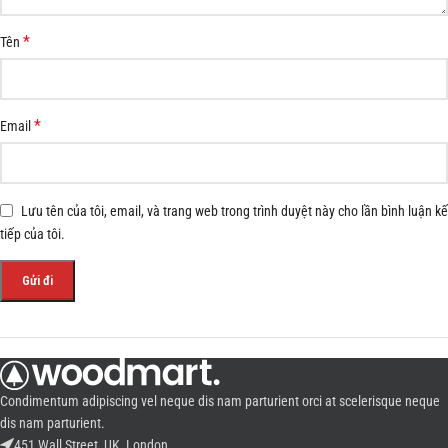
*
Tên
*
Email
Lưu tên của tôi, email, và trang web trong trình duyệt này cho lần bình luận kế
tiếp của tôi.
Condimentum adipiscing vel neque dis nam parturient orci at scelerisque neque
dis nam parturient.
451 Wall Street, UK, London