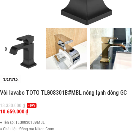
Vòi lavabo TOTO TLG08301B#MBL nóng lạnh dòng GC
13.330.000
₫
-20%
10.659.000
₫
♦ Tên sp: TLG08301B#MBL
♦ Chất liệu: Đồng mạ Niken-Crom