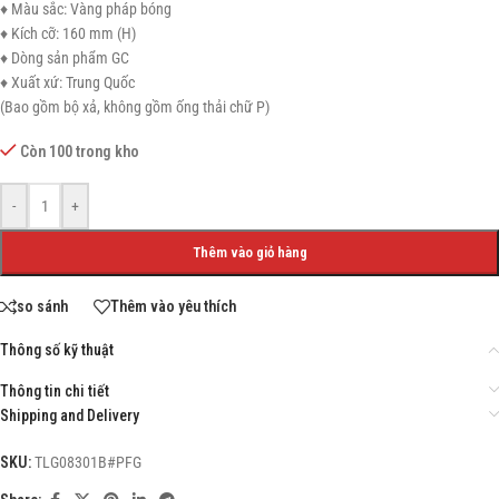
♦ Màu sắc: Vàng pháp bóng
♦ Kích cỡ: 160 mm (H)
♦ Dòng sản phẩm GC
♦ Xuất xứ: Trung Quốc
(Bao gồm bộ xả, không gồm ống thải chữ P)
Còn 100 trong kho
-
+
Thêm vào giỏ hàng
so sánh
Thêm vào yêu thích
Thông số kỹ thuật
Thông tin chi tiết
Shipping and Delivery
SKU:
TLG08301B#PFG