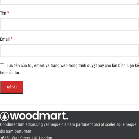
*
Tên
*
Email
Lưu tên của tôi, email, và trang web trong trình duyệt này cho lần bình luận kế
tiếp của tôi.
Condimentum adipiscing vel neque dis nam parturient orci at scelerisque neque
dis nam parturient.
451 Wall Street, UK, London