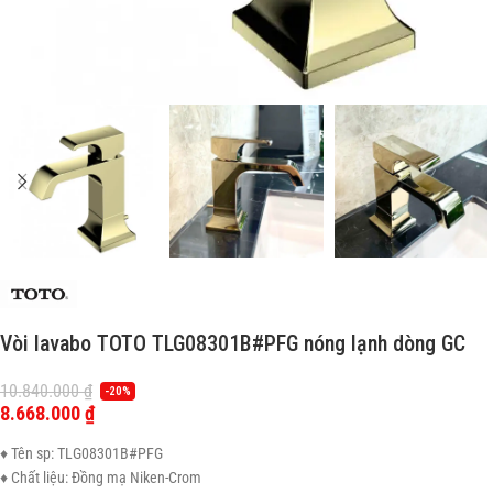
Vòi lavabo TOTO TLG08301B#PFG nóng lạnh dòng GC
10.840.000
₫
-20%
8.668.000
₫
♦ Tên sp: TLG08301B#PFG
♦ Chất liệu: Đồng mạ Niken-Crom