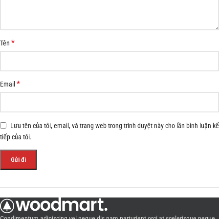
*
Tên
*
Email
Lưu tên của tôi, email, và trang web trong trình duyệt này cho lần bình luận kế
tiếp của tôi.
Condimentum adipiscing vel neque dis nam parturient orci at scelerisque neque