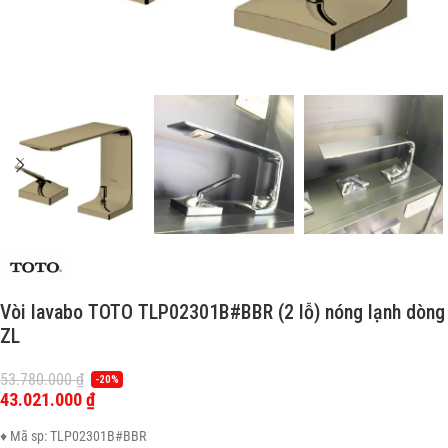
Vòi lavabo TOTO TLP02301B#BBR (2 lỗ) nóng lạnh dòng
ZL
53.780.000
₫
-20%
43.021.000
₫
♦ Mã sp: TLP02301B#BBR